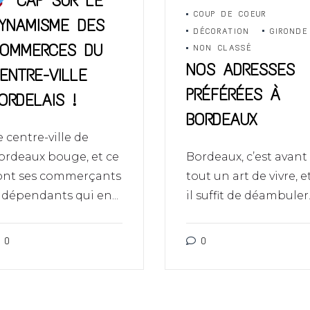
CAP SUR LE
COUP DE COEUR
YNAMISME DES
DÉCORATION
GIRONDE
OMMERCES DU
NON CLASSÉ
NOS ADRESSES
ENTRE-VILLE
PRÉFÉRÉES À
ORDELAIS !
BORDEAUX
e centre-ville de
ordeaux bouge, et ce
Bordeaux, c’est avant
ont ses commerçants
tout un art de vivre, e
ndépendants qui en...
il suffit de déambuler..
0
0