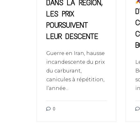
DANS LA RÉGION,
D
LES PRIX
C
POURSUIVENT
C
LEUR DESCENTE
B
Guerre en Iran, hausse
incandescente du prix
L
du carburant,
B
canicules à répétition,
s
l’année...
i
0