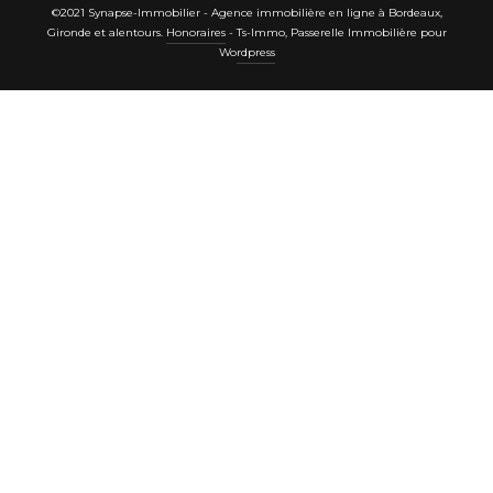
©2021 Synapse-Immobilier - Agence immobilière en ligne à Bordeaux,
Gironde et alentours.
Honoraires
-
Ts-Immo, Passerelle Immobilière pour
Wordpress