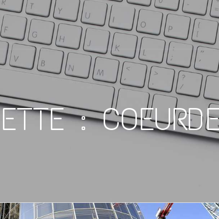
UETTE :
COEURDE