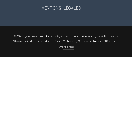
MENTIONS LÉGALES
©2021 Synapse-Immobilier - Agence immobilière en ligne à Bordeaux,
Gironde et alentours.
Honoraires
-
Ts-Immo, Passerelle Immobilière pour
Wordpress